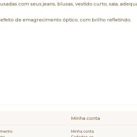
as com seus jeans, blusas, vestido curto, saia, adequado
o, efeito de emagrecimento óptico, com brilho refletindo.
Minha conta
amento
Minha conta
ega
Cadastre-se