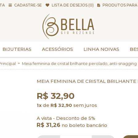
TA
CADASTRE-SE
LISTA DE DESEJOS (
0
)
PRODUTOS PARA 
BIJUTERIAS
ACESSÓRIOS
LINHA NOIVAS
BE
Principal
Meia feminina de cristal brilhante perolado, anti-snagging
MEIA FEMININA DE CRISTAL BRILHANTE
R$ 32,90
1x
de
R$ 32,90
sem juros
A vista - Desconto de 5%
R$ 31,26
no boleto bancário