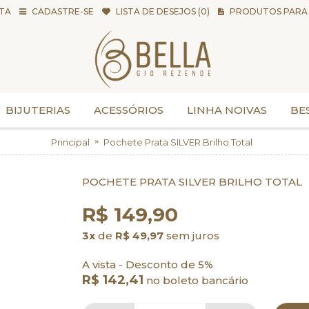
TA
CADASTRE-SE
LISTA DE DESEJOS (
0
)
PRODUTOS PARA 
BIJUTERIAS
ACESSÓRIOS
LINHA NOIVAS
BE
Principal
Pochete Prata SILVER Brilho Total
POCHETE PRATA SILVER BRILHO TOTAL
R$ 149,90
3x
de
R$ 49,97
sem juros
A vista - Desconto de 5%
R$ 142,41
no boleto bancário