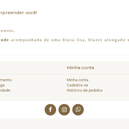
urpreender você!
mentos.
ende
acompanhada de uma blusa lisa, blazer alongado so
Minha conta
amento
Minha conta
ega
Cadastre-se
acidade
Histórico de pedidos