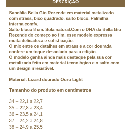
DESCRIÇÃO
Sandália Bella Gio Rezende em material metalizado
com strass, bico quadrado, salto bloco.
Palmilha
interna comfy.
Salto bloco 8 cm. Sola natural.
Com o DNA da Bella Gio
Rezende do começo ao fim, esse modelo expressa
muita delicadeza e sofisticação.
O mix entre os detalhes em strass e a cor dourada
confere um toque descolado para a edição.
O modelo ganha ainda mais destaque pela sua cor
metalizada feita em material tecnológico e o salto com
um design irresistível.
Material: Lizard dourado Ouro Light
Tamanho do produto em centímetros
34 -- 22,1 a 22,7
35 -- 22,8 a 23,4
36 -- 23,5 a 24,1
37 -- 24,2 a 24,8
38 -- 24,9 a 25,5