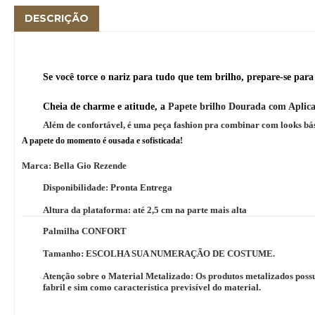
DESCRIÇÃO
Se você torce o nariz para tudo que tem brilho, prepare-se par
Cheia de charme e atitude, a
Papete brilho Dourada com Aplic
Além de confortável, é uma peça fashion pra combinar com looks bá
A papete do momento é ousada e sofisticada!
Marca: Bella Gio Rezende
Disponibilidade:
Pronta Entrega
Altura da plataforma: até 2,5 cm na parte mais alta
Palmilha CONFORT
Tamanho: ESCOLHA SUA NUMERAÇÃO DE COSTUME.
Atenção sobre o Material Metalizado: Os produtos metalizados possu
fabril e sim como característica previsível do material.