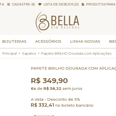
TA
CADASTRE-SE
LISTA DE DESEJOS (
0
)
PRODUTOS PARA 
BIJUTERIAS
ACESSÓRIOS
LINHA NOIVAS
BE
Principal
Sapatos
Papete BRILHO Dourada com Aplicações
PAPETE BRILHO DOURADA COM APLICA
R$ 349,90
6x
de
R$ 58,32
sem juros
A vista - Desconto de 5%
R$ 332,41
no boleto bancário